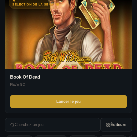
SÉLECTION DE LA SEMAINE
Book Of Dead
Play'n GO
Lancer le jeu
Cherchez un jeu...
Éditeurs