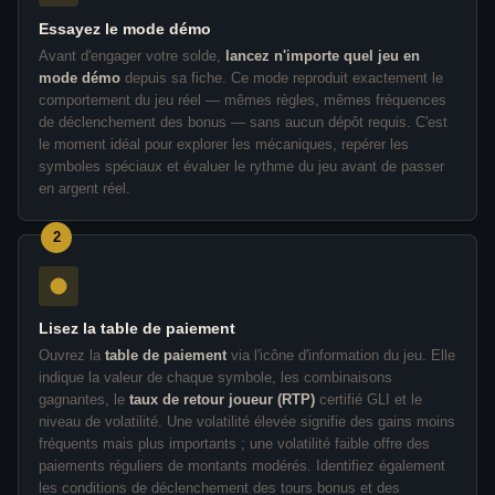
Essayez le mode démo
Avant d'engager votre solde,
lancez n'importe quel jeu en
mode démo
depuis sa fiche. Ce mode reproduit exactement le
comportement du jeu réel — mêmes règles, mêmes fréquences
de déclenchement des bonus — sans aucun dépôt requis. C'est
le moment idéal pour explorer les mécaniques, repérer les
symboles spéciaux et évaluer le rythme du jeu avant de passer
en argent réel.
2
Lisez la table de paiement
Ouvrez la
table de paiement
via l'icône d'information du jeu. Elle
indique la valeur de chaque symbole, les combinaisons
gagnantes, le
taux de retour joueur (RTP)
certifié GLI et le
niveau de volatilité. Une volatilité élevée signifie des gains moins
fréquents mais plus importants ; une volatilité faible offre des
paiements réguliers de montants modérés. Identifiez également
les conditions de déclenchement des tours bonus et des