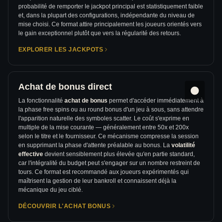
probabilité de remporter le jackpot principal est statistiquement faible
et, dans la plupart des configurations, indépendante du niveau de
mise choisi. Ce format attire principalement les joueurs orientés vers
le gain exceptionnel plutôt que vers la régularité des retours.
EXPLORER LES JACKPOTS
Achat de bonus direct
La fonctionnalité
achat de bonus
permet d'accéder immédiatement à
la phase free spins ou au round bonus d'un jeu à sous, sans attendre
l'apparition naturelle des symboles scatter. Le coût s'exprime en
multiple de la mise courante — généralement entre 50x et 200x
selon le titre et le fournisseur. Ce mécanisme compresse la session
en supprimant la phase d'attente préalable au bonus. La
volatilité
effective
devient sensiblement plus élevée qu'en partie standard,
car l'intégralité du budget peut s'engager sur un nombre restreint de
tours. Ce format est recommandé aux joueurs expérimentés qui
maîtrisent la gestion de leur bankroll et connaissent déjà la
mécanique du jeu ciblé.
DÉCOUVRIR L'ACHAT BONUS