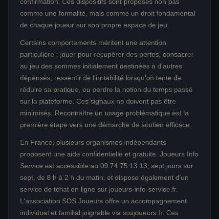
confirmation. Ces dispositifs sont proposés non pas
comme une formalité, mais comme un droit fondamental
de chaque joueur sur son propre espace de jeu.
Certains comportements méritent une attention
particulière : jouer pour récupérer des pertes, consacrer
au jeu des sommes initialement destinées à d'autres
dépenses, ressentir de l'irritabilité lorsqu'on tente de
réduire sa pratique, ou perdre la notion du temps passé
sur la plateforme. Ces signaux ne doivent pas être
minimisés. Reconnaître un usage problématique est la
première étape vers une démarche de soutien efficace.
En France, plusieurs organismes indépendants
proposent une aide confidentielle et gratuite. Joueurs Info
Service est accessible au 09 74 75 13 13, sept jours sur
sept, de 8 h à 2 h du matin, et dispose également d'un
service de tchat en ligne sur joueurs-info-service.fr.
L'association SOS Joueurs offre un accompagnement
individuel et familial joignable via sosjoueurs.fr. Ces