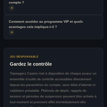
compte ?
+
Comment accéder au programme VIP et quels
avantages cela implique-t-il ?
+
JEU RESPONSABLE
Gardez le contrôle
Topwagerz Casino met à disposition de chaque joueur un
ensemble d'outils de contrôle accessibles directement
depuis les paramètres du compte, sans délai d'attente ni
validation préalable. Plafonds de dépôt, rappels de
session et périodes de suspension peuvent être activés à
tout moment et prennent effet immédiatement dès