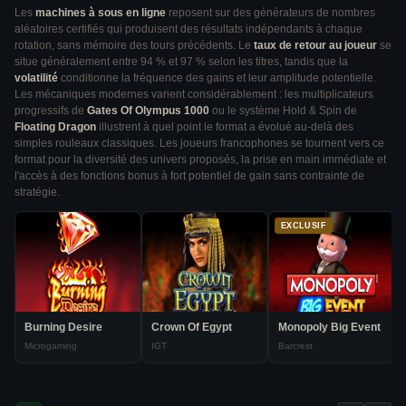
Les
machines à sous en ligne
reposent sur des générateurs de nombres
aléatoires certifiés qui produisent des résultats indépendants à chaque
rotation, sans mémoire des tours précédents. Le
taux de retour au joueur
se
situe généralement entre 94 % et 97 % selon les titres, tandis que la
volatilité
conditionne la fréquence des gains et leur amplitude potentielle.
Les mécaniques modernes varient considérablement : les multiplicateurs
progressifs de
Gates Of Olympus 1000
ou le système Hold & Spin de
Floating Dragon
illustrent à quel point le format a évolué au-delà des
simples rouleaux classiques. Les joueurs francophones se tournent vers ce
format pour la diversité des univers proposés, la prise en main immédiate et
l'accès à des fonctions bonus à fort potentiel de gain sans contrainte de
stratégie.
EXCLUSIF
Burning Desire
Crown Of Egypt
Monopoly Big Event
Microgaming
IGT
Barcrest