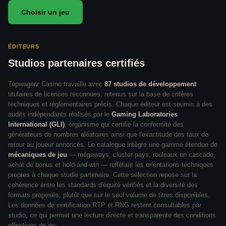
Choisir un jeu
ÉDITEURS
Studios partenaires certifiés
Topwagerz Casino travaille avec
87 studios de développement
titulaires de licences reconnues, retenus sur la base de critères
techniques et réglementaires précis. Chaque éditeur est soumis à des
audits indépendants réalisés par le
Gaming Laboratories
International (GLI)
, organisme qui certifie la conformité des
générateurs de nombres aléatoires ainsi que l'exactitude des taux de
retour au joueur annoncés. Le catalogue intègre une gamme étendue de
mécaniques de jeu
— mégaways, cluster pays, rouleaux en cascade,
achat de bonus et hold-and-win — reflétant les orientations techniques
propres à chaque studio partenaire. Cette sélection repose sur la
cohérence entre les standards d'équité vérifiés et la diversité des
formats proposés, plutôt que sur le seul volume de titres disponibles.
Les données de certification RTP et RNG restent consultables par
studio, ce qui permet une lecture directe et transparente des conditions
effectives de jeu.