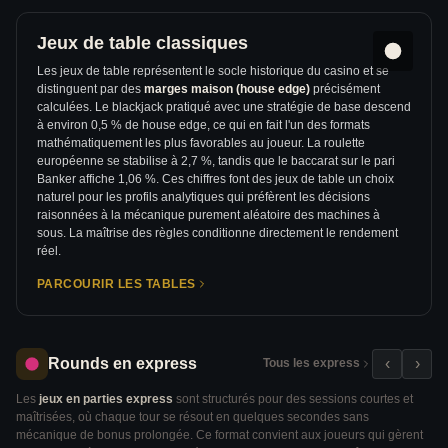
Jeux de table classiques
Les jeux de table représentent le socle historique du casino et se
distinguent par des
marges maison (house edge)
précisément
calculées. Le blackjack pratiqué avec une stratégie de base descend
à environ 0,5 % de house edge, ce qui en fait l'un des formats
mathématiquement les plus favorables au joueur. La roulette
européenne se stabilise à 2,7 %, tandis que le baccarat sur le pari
Banker affiche 1,06 %. Ces chiffres font des jeux de table un choix
naturel pour les profils analytiques qui préfèrent les décisions
raisonnées à la mécanique purement aléatoire des machines à
sous. La maîtrise des règles conditionne directement le rendement
réel.
PARCOURIR LES TABLES
Rounds en express
‹
›
Tous les express
Les
jeux en parties express
sont structurés pour des sessions courtes et
maîtrisées, où chaque tour se résout en quelques secondes sans
mécanique de bonus prolongée. Ce format convient aux joueurs qui gèrent