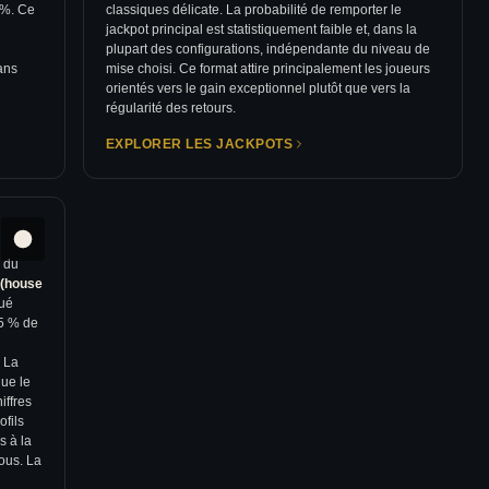
 %. Ce
classiques délicate. La probabilité de remporter le
jackpot principal est statistiquement faible et, dans la
plupart des configurations, indépendante du niveau de
ans
mise choisi. Ce format attire principalement les joueurs
orientés vers le gain exceptionnel plutôt que vers la
régularité des retours.
EXPLORER LES JACKPOTS
e du
(house
qué
,5 % de
 La
que le
iffres
ofils
s à la
ous. La