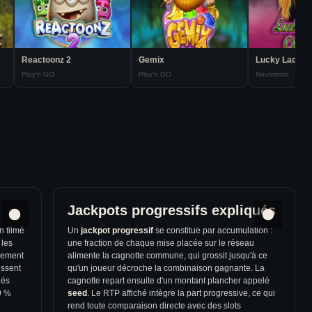
Reactoonz 2
Gemix
Play'n GO
Play'n GO
Novomatic
Jackpots progressifs expliqués
n filmé
Un
jackpot progressif
se constitue par accumulation :
 les
une fraction de chaque mise placée sur le réseau
irement
alimente la cagnotte commune, qui grossit jusqu'à ce
issent
qu'un joueur décroche la combinaison gagnante. La
dés
cagnotte repart ensuite d'un montant plancher appelé
9 %
seed
. Le RTP affiché intègre la part progressive, ce qui
rend toute comparaison directe avec des slots