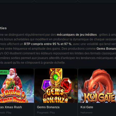
ties
gne se distinguent régulièrement par des
mécaniques de jeu inédites
: grilles à am
ions bonus achetables qui modifient en profondeur la dynamique de chaque session
 mois affichent un
RTP compris entre 95 % et 97 %
, avec une volatilité qui tend ver
ibre entre fréquence et amplitude des gains. Des productions comme
Gems Bonan
'n GO illustrent comment les éditeurs repoussent les limites des formats classique
nières sorties permet aux joueurs attentifs d'anticiper les tendances mécaniques e
mants avant qu'ils ne s'imposent à grande échelle.
VEAU
tas Xmas Rush
Gems Bonanza
Koi Gate
atic Play
Pragmatic Play
Habanero