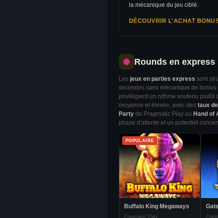
la mécanique du jeu ciblé.
DÉCOUVRIR L'ACHAT BONU
Rounds en express
Les
jeux en parties express
sont str
secondes sans mécanique de bonus pro
privilégient un rythme soutenu plutôt
moyenne et élevée, avec des
taux de
Party
de Pragmatic Play ou
Hand of 
phase d'attente et un potentiel conce
POPULAIRE
Buffalo King Megaways
Gat
Pragmatic Play
Pragm