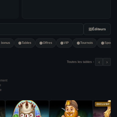
Éditeurs
 bonus
Tables
Offres
VIP
Tournois
Sport
‹
›
Toutes les tables
sément
e
ne
EXCLUSIF