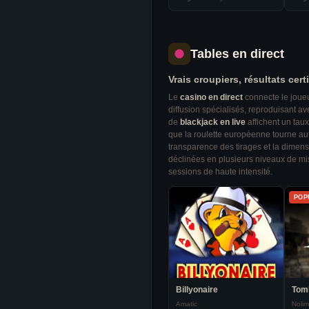
Tables en direct
Vrais croupiers, résultats certi
Le
casino en direct
connecte le joueu
diffusion spécialisés, reproduisant av
de
blackjack en live
affichent un tau
que la roulette européenne tourne aut
transparence des tirages et la dimens
déclinées en plusieurs niveaux de mi
sessions de haute intensité.
POP
Billyonaire
Tom
Amatic
Nolimi