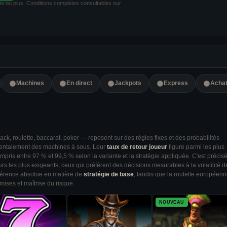
s ou plus. Conditions complètes consultables sur
Machines
En direct
Jackpots
Express
Achat
ck, roulette, baccarat, poker — reposent sur des règles fixes et des probabilités
mentalement des machines à sous. Leur
taux de retour joueur
figure parmi les plus
mpris entre 97 % et 99,5 % selon la variante et la stratégie appliquée. C'est préci
eurs les plus exigeants, ceux qui préfèrent des décisions mesurables à la volatilité d
éférence absolue en matière de
stratégie de base
, tandis que la roulette européen
 mises et maîtrise du risque.
NOUVEAU